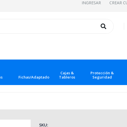
INGRESAR
CREAR C
Cajas &
Protección &
es
Fichas/Adaptadores
Tableros
Seguridad
SKU: