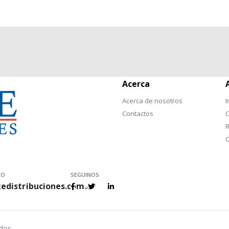
Acerca
Acerca de nosotros
I
Contactos
C
R
C
CO
SEGUINOS
edistribuciones.com.ar
ados