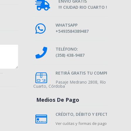
ENVIO GRATIS
!!! CIUDAD RIO CUARTO !!!
WHATSAPP
+5493584389487
TELÉFONO:
(358) 438-9487
..
RETIRÁ GRATIS TU COMPRA
Pasaje Medrano 2808, Río
Cuarto, Córdoba
Medios De Pago
CRÉDITO, DÉBITO Y EFECTIVO
Ver cuótas y formas de pago