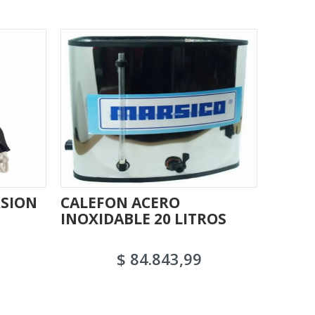
SION
CALEFON ACERO
INDE
INOXIDABLE 20 LITROS
CUBR
$ 84.843,99