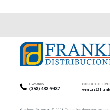
LLAMANOS
CORREO ELECTRÓNI
(358) 438-9487
ventas@frank
Giachero Sistemas. © 2021. Todos los derechos reserv