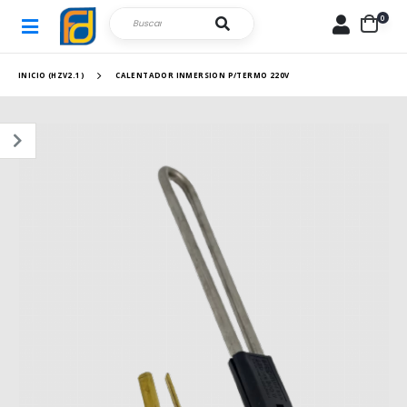
0
INICIO (HZV2.1)
CALENTADOR INMERSION P/TERMO 220V