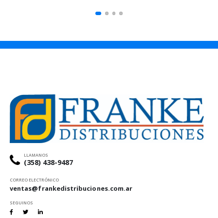
LLAMANOS
(358) 438-9487
CORREO ELECTRÓNICO
ventas@frankedistribuciones.com.ar
SEGUINOS