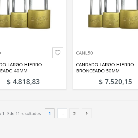
0
CANL50
DO LARGO HIERRO
CANDADO LARGO HIERRO
EADO 40MM
BRONCEADO 50MM
$ 4.818,83
$ 7.520,15
1
...
2
 1–9 de 11 resultados