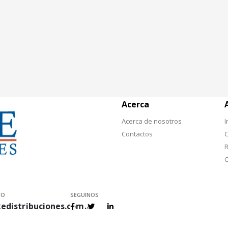
Acerca
Acerca de nosotros
I
Contactos
C
R
C
CO
SEGUINOS
edistribuciones.com.ar