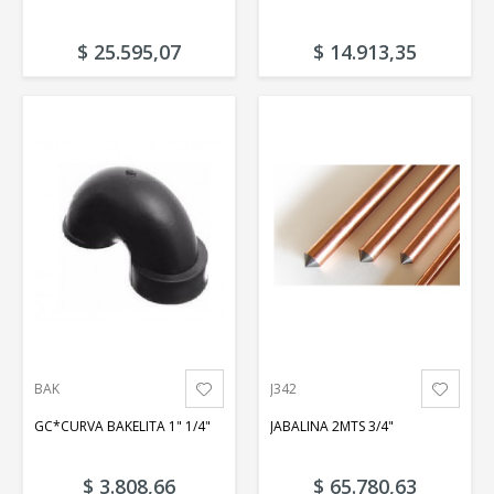
$ 25.595,07
$ 14.913,35
BAK
J342
GC*CURVA BAKELITA 1" 1/4"
JABALINA 2MTS 3/4"
$ 3.808,66
$ 65.780,63