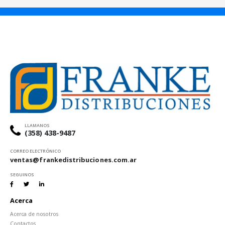
LLAMANOS
(358) 438-9487
CORREO ELECTRÓNICO
ventas@frankedistribuciones.com.ar
SEGUINOS
Acerca
Acerca de nosotros
Contactos