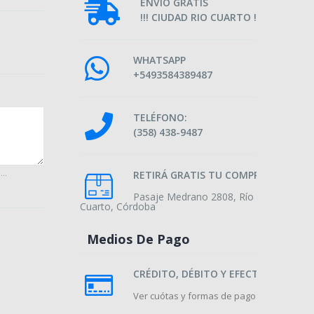
ENVIO GRATIS
!!! CIUDAD RIO CUARTO !!!
WHATSAPP
+5493584389487
TELÉFONO:
(358) 438-9487
..
RETIRÁ GRATIS TU COMPRA
Pasaje Medrano 2808, Río
Cuarto, Córdoba
Medios De Pago
CRÉDITO, DÉBITO Y EFECTIVO
Ver cuótas y formas de pago