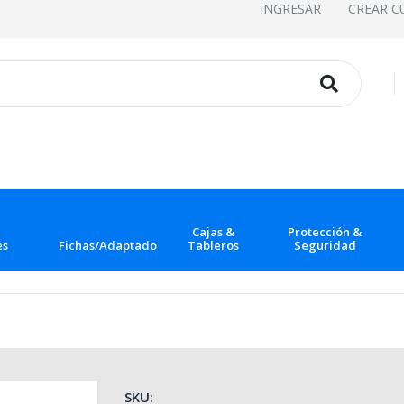
INGRESAR
CREAR C
Cajas &
Protección &
es
Fichas/Adaptadores
Tableros
Seguridad
SKU: