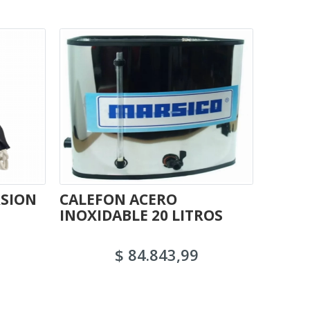
SION
CALEFON ACERO
INDE
INOXIDABLE 20 LITROS
CUBR
$ 84.843,99