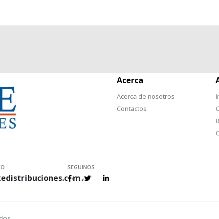
Acerca
Acerca de nosotros
I
Contactos
C
R
C
CO
SEGUINOS
edistribuciones.com.ar
ados