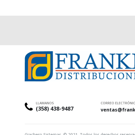
LLAMANOS
CORREO ELECTRÓNI
(358) 438-9487
ventas@frank
Giachero Sistemas. © 2021. Todos los derechos reserv