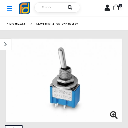
0
INICIO (HZV2.1)
LLAVE MINI 2P ON-OFF 3A 250V